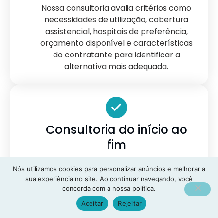
Nossa consultoria avalia critérios como
necessidades de utilização, cobertura
assistencial, hospitais de preferência,
orçamento disponível e características
do contratante para identificar a
alternativa mais adequada.
Consultoria do início ao
fim
Durante todo o processo, prestamos
Nós utilizamos cookies para personalizar anúncios e melhorar a
orientações sobre documentação,
sua experiência no site. Ao continuar navegando, você
modalidades de contratação, períodos
concorda com a nossa política.
de carência, coparticipação e demais
Aceitar
Rejeitar
informações importantes para uma