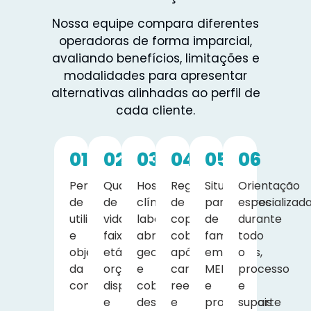
Nossa equipe compara diferentes
operadoras de forma imparcial,
avaliando benefícios, limitações e
modalidades para apresentar
alternativas alinhadas ao perfil de
cada cliente.
01
02
03
04
05
06
Perfil
Quantidade
Hospitais,
Regras
Situações
Orientação
de
de
clínicas,
de
particulares
especializad
utilização
vidas,
laboratórios,
coparticipação,
de
durante
e
faixa
abrangência
cobertura
famílias,
todo
objetivos
etária,
geográfica
após
empresas,
o
da
orçamento
e
carência,
MEIs
processo
contratação.
disponível
cobertura
reembolso
e
e
e
desejada.
e
profissionais
suporte