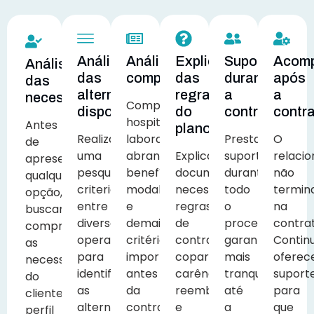
Análise
Análise
Explicação
Suporte
Acom
Análise
das
comparativa
das
durante
após
das
alternativas
regras
a
a
necessidades
Comparamos
disponíveis
do
contratação
contr
hospitais,
Antes
plano
Realizamos
laboratórios,
Prestamos
O
de
uma
abrangência,
Explicamos
suporte
relaci
apresentar
pesquisa
benefícios,
documentação
durante
não
qualquer
criteriosa
modalidades
necessária,
todo
termin
opção,
entre
e
regras
o
na
buscamos
diversas
demais
de
processo,
contra
compreender
operadoras
critérios
contratação,
garantindo
Contin
as
para
importantes
coparticipação,
mais
oferec
necessidades
identificar
antes
carências,
tranquilidade
suport
do
as
da
reembolso
até
para
cliente,
alternativas
contratação.
e
a
que
perfil