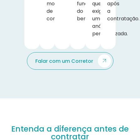
modalidade
funcionamento
que
após
de
do
exigem
a
contratação.
benefício.
uma
contratação.
análise
personalizada.
Falar com um Corretor
Entenda a diferença antes de
contratar