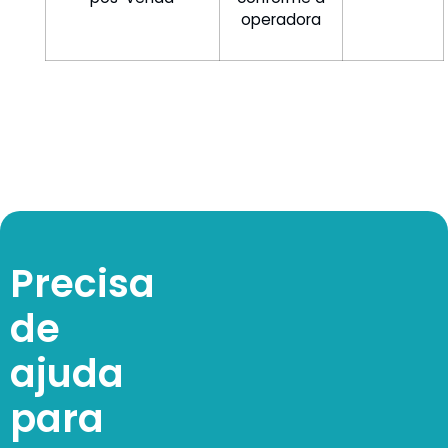
operadora
Precisa
de
ajuda
para