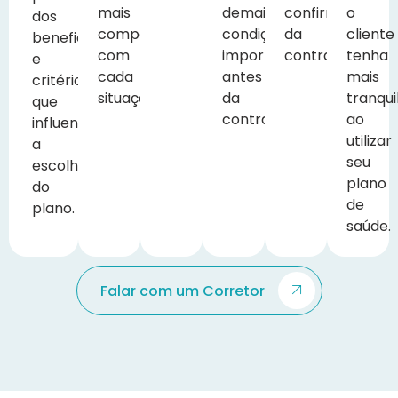
mais
demais
confirmação
o
dos
compatíveis
condições
da
cliente
beneficiários
com
importantes
contratação.
tenha
e
cada
antes
mais
critérios
situação.
da
tranqui
que
contratação.
ao
influenciam
utilizar
a
seu
escolha
plano
do
de
plano.
saúde.
Falar com um Corretor