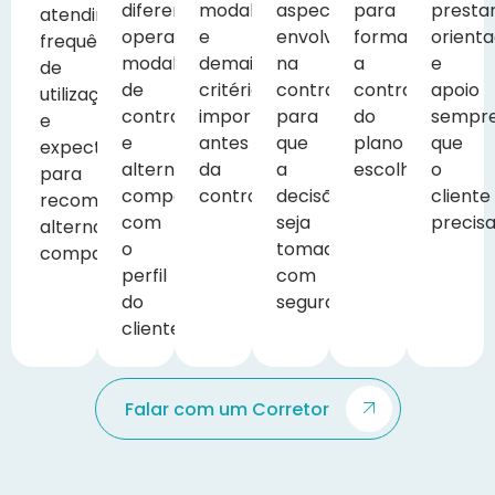
diferentes
modalidades
aspectos
para
presta
atendimento,
operadoras,
e
envolvidos
formalizar
orient
frequência
modalidades
demais
na
a
e
de
de
critérios
contratação
contratação
apoio
utilização
contratação
importantes
para
do
sempr
e
e
antes
que
plano
que
expectativas
alternativas
da
a
escolhido.
o
para
compatíveis
contratação.
decisão
cliente
recomendar
com
seja
precisa
alternativas
o
tomada
compatíveis.
perfil
com
do
segurança.
cliente.
Falar com um Corretor