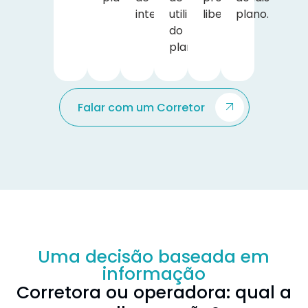
interesse.
utilização
liberais.
plano.
do
plano.
Falar com um Corretor
Uma decisão baseada em
informação
Corretora ou operadora: qual a