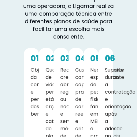
uma operadora, a Ligamar realiza
uma comparação técnica entre
diferentes planos de saúde para
facilitar uma escolha mais
consciente.
01
02
03
04
05
06
Objetivo
Quantidade
Rede
Custos
Necessidades
Suporte
da
de
credenciada,
com
específicas
durante
contratação
vidas,
abrangência
coparticipação,
de
a
e
perfil
regional
prazos
pessoas
contratação
perfil
etário,
ou
de
físicas,
e
dos
orçamento
nacional
carência,
famílias,
orientação
beneficiários.
e
e
reembolso
empresas,
após
categoria
serviços
e
MEIs
a
do
médicos
critérios
e
adesão
plano.
de
de
profissionais
ao