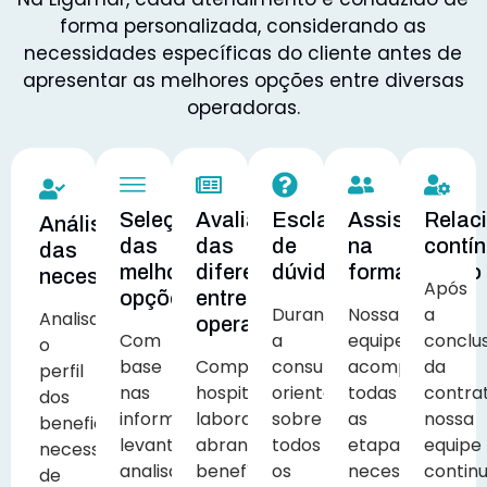
forma personalizada, considerando as
necessidades específicas do cliente antes de
apresentar as melhores opções entre diversas
operadoras.
Seleção
Avaliação
Esclarecimento
Assistência
Relac
Análise
das
das
de
na
contí
das
melhores
diferenças
dúvidas
formalização
necessidades
Após
opções
entre
Durante
Nossa
a
Analisamos
operadoras
Com
a
equipe
conclu
o
base
Comparamos
consultoria,
acompanha
da
perfil
nas
hospitais,
orientamos
todas
contra
dos
informações
laboratórios,
sobre
as
nossa
beneficiários,
levantadas,
abrangência,
todos
etapas
equipe
necessidades
analisamos
benefícios,
os
necessárias
contin
de