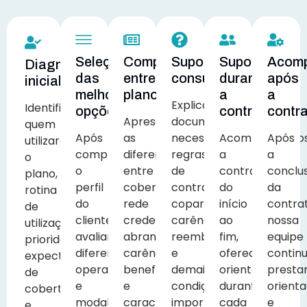
Seleção
Comparação
Suporte
Suporte
Acom
Diagnóstico
das
entre
consultivo
durante
após
inicial
melhores
planos
a
a
Explicamos
Identificamos
opções
contratação
contr
Apresentamos
documentação
quem
Após
as
necessária,
Acompanhamo
Após
utilizará
compreender
diferenças
regras
a
a
o
o
entre
de
contratação
conclu
plano,
perfil
cobertura,
contratação,
do
da
rotina
do
rede
coparticipação,
início
contra
de
cliente,
credenciada,
carências,
ao
nossa
utilização,
avaliamos
abrangência,
reembolso
fim,
equipe
prioridades,
diferentes
carências,
e
oferecendo
contin
expectativa
operadoras
benefícios
demais
orientação
presta
de
e
e
condições
durante
orient
cobertura
modalidades
características
importantes
cada
e
e