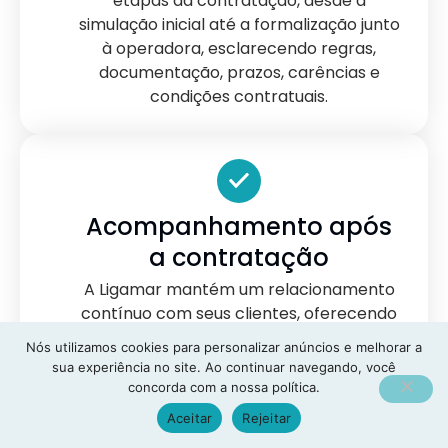
etapas da contratação, desde a
simulação inicial até a formalização junto
à operadora, esclarecendo regras,
documentação, prazos, carências e
condições contratuais.
Acompanhamento após
a contratação
A Ligamar mantém um relacionamento
contínuo com seus clientes, oferecendo
suporte sempre que surgirem dúvidas
Nós utilizamos cookies para personalizar anúncios e melhorar a
sobre cobertura, rede credenciada,
sua experiência no site. Ao continuar navegando, você
documentação ou demais questões
concorda com a nossa política.
relacionadas ao plano de saúde.
Aceitar
Rejeitar