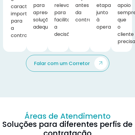
para
relevantes
antes
etapa
apoio
características
apresentar
para
da
junto
sempr
importantes
soluções
facilitar
contratação.
à
que
para
adequadas.
a
operadora.
o
a
decisão.
cliente
contratação.
precisa
Falar com um Corretor
Áreas de Atendimento
Soluções para diferentes perfis de
contratação