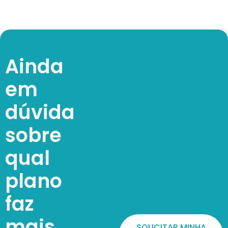
Ainda
em
dúvida
sobre
qual
plano
faz
mais
SOLICITAR MINHA