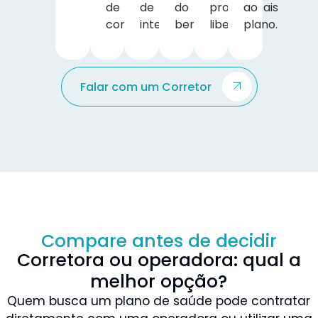
de
de
do
profissionais
ao
contratação.
interesse.
benefício.
liberais.
plano.
Falar com um Corretor
Compare antes de decidir
Corretora ou operadora: qual a
melhor opção?
Quem busca um plano de saúde pode contratar