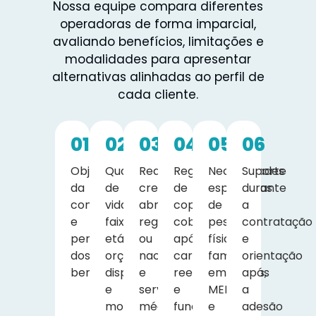
Nossa equipe compara diferentes
operadoras de forma imparcial,
avaliando benefícios, limitações e
modalidades para apresentar
alternativas alinhadas ao perfil de
cada cliente.
01
02
03
04
05
06
Objetivo
Quantidade
Rede
Regras
Necessidades
Suporte
da
de
credenciada,
de
específicas
durante
contratação
vidas,
abrangência
coparticipação,
de
a
e
faixa
regional
cobertura
pessoas
contratação
perfil
etária,
ou
após
físicas,
e
dos
orçamento
nacional
carência,
famílias,
orientação
beneficiários.
disponível
e
reembolso
empresas,
após
e
serviços
e
MEIs
a
modalidade
médicos
funcionamento
e
adesão