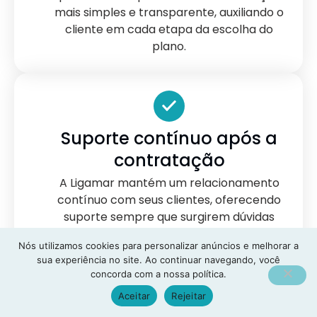
mais simples e transparente, auxiliando o
cliente em cada etapa da escolha do
plano.
Suporte contínuo após a
contratação
A Ligamar mantém um relacionamento
contínuo com seus clientes, oferecendo
suporte sempre que surgirem dúvidas
sobre cobertura, rede credenciada,
Nós utilizamos cookies para personalizar anúncios e melhorar a
documentação ou demais questões
sua experiência no site. Ao continuar navegando, você
relacionadas ao plano de saúde.
concorda com a nossa política.
Aceitar
Rejeitar