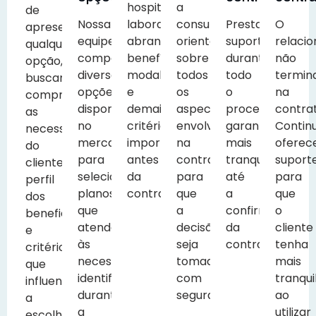
hospitais,
a
de
Nossa
laboratórios,
consultoria,
Prestamos
O
apresentar
equipe
abrangência,
orientamos
suporte
relaci
qualquer
compara
benefícios,
sobre
durante
não
opção,
diversas
modalidades
todos
todo
termin
buscamos
opções
e
os
o
na
compreender
disponíveis
demais
aspectos
processo,
contra
as
no
critérios
envolvidos
garantindo
Contin
necessidades
mercado
importantes
na
mais
oferec
do
para
antes
contratação
tranquilidade
suport
cliente,
selecionar
da
para
até
para
perfil
planos
contratação.
que
a
que
dos
que
a
confirmação
o
beneficiários
atendam
decisão
da
cliente
e
às
seja
contratação.
tenha
critérios
necessidades
tomada
mais
que
identificadas
com
tranqui
influenciam
durante
segurança.
ao
a
a
utilizar
escolha