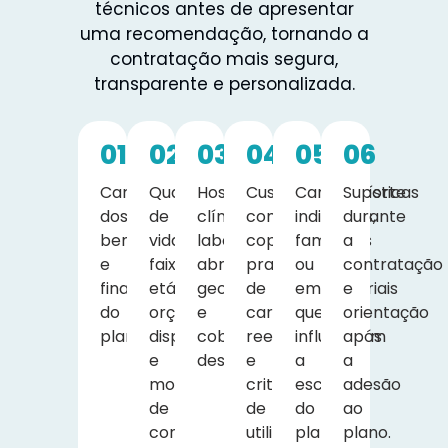
técnicos antes de apresentar
uma recomendação, tornando a
contratação mais segura,
transparente e personalizada.
01
02
03
04
05
06
Características
Quantidade
Hospitais,
Custos
Características
Suporte
dos
de
clínicas,
com
individuais,
durante
beneficiários
vidas,
laboratórios,
coparticipação,
familiares
a
e
faixa
abrangência
prazos
ou
contratação
finalidade
etária,
geográfica
de
empresariais
e
do
orçamento
e
carência,
que
orientação
plano.
disponível
cobertura
reembolso
influenciam
após
e
desejada.
e
a
a
modalidade
critérios
escolha
adesão
de
de
do
ao
contratação.
utilização
plano.
plano.