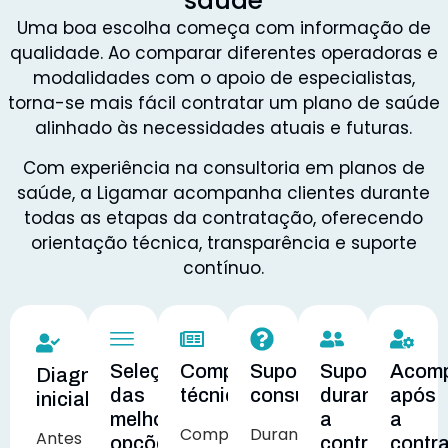
saúde
Uma boa escolha começa com informação de
qualidade. Ao comparar diferentes operadoras e
modalidades com o apoio de especialistas,
torna-se mais fácil contratar um plano de saúde
alinhado às necessidades atuais e futuras.
Com experiência na consultoria em planos de
saúde, a Ligamar acompanha clientes durante
todas as etapas da contratação, oferecendo
orientação técnica, transparência e suporte
contínuo.
Seleção
Comparativo
Suporte
Suporte
Acom
Diagnóstico
das
técnico
consultivo
durante
após
inicial
melhores
a
a
Comparamos
Durante
Antes
opções
contratação
contr