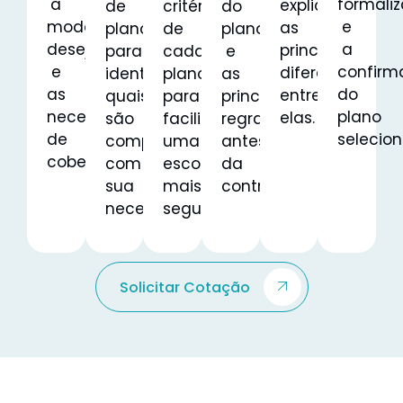
a
formali
explicamos
de
critérios
do
modalidade
e
as
planos
de
plano
desejada
a
principais
para
cada
e
e
confirm
diferenças
identificar
plano
as
as
do
entre
quais
para
principais
necessidades
plano
elas.
são
facilitar
regras
de
selecio
compatíveis
uma
antes
cobertura.
com
escolha
da
sua
mais
contratação.
necessidade.
segura.
Solicitar Cotação