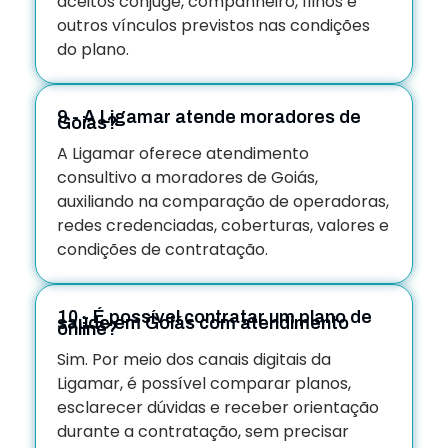
aceitos cônjuge, companheiro, filhos e
outros vínculos previstos nas condições
do plano.
9 - A Ligamar atende moradores de
Goiás?
A Ligamar oferece atendimento
consultivo a moradores de Goiás,
auxiliando na comparação de operadoras,
redes credenciadas, coberturas, valores e
condições de contratação.
10 - É possível contratar um plano de
saúde em Goiás com atendimento
online?
Sim. Por meio dos canais digitais da
Ligamar, é possível comparar planos,
esclarecer dúvidas e receber orientação
durante a contratação, sem precisar