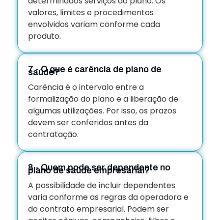
determinados serviços do plano. Os
valores, limites e procedimentos
envolvidos variam conforme cada
produto.
7 - O que é carência de plano de
saúde?
Carência é o intervalo entre a
formalização do plano e a liberação de
algumas utilizações. Por isso, os prazos
devem ser conferidos antes da
contratação.
8 - Quem pode ser dependente no
plano de saúde empresarial?
A possibilidade de incluir dependentes
varia conforme as regras da operadora e
do contrato empresarial. Podem ser