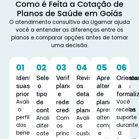
Como é Feita a Cotação de
Planos de Saúde em Goiás
O atendimento consultivo da Ligamar ajuda
você a entender as diferenças entre os
planos e comparar opções antes de tomar
uma decisão.
01
02
03
04
05
06
Identificamos
Selecionamos
Verificamos
Revisamos
Apresentamos
Orient
suas
o
planos
os
alternativas
a
prioridades
tipo
e
detalhes
de
formali
Avaliamos
Você
de
redes
do
planos
o
recebe
Apresentamos
contratação
credenciadas
plano
perfil
suporte
alternativas
Analisamos
Comparamos
Avaliamos
dos
durante
compatíveis
diferentes
os
os
beneficiários,
a
e
categorias
principais
custos