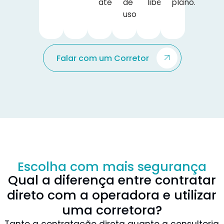
atendimento.
de
liberais.
plano.
uso.
Falar com um Corretor
Escolha com mais segurança
Qual a diferença entre contratar
direto com a operadora e utilizar
uma corretora?
Tanto a contratação direta quanto a consultoria