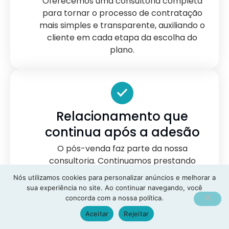
Oferecemos uma consultoria completa
para tornar o processo de contratação
mais simples e transparente, auxiliando o
cliente em cada etapa da escolha do
plano.
Relacionamento que
continua após a adesão
O pós-venda faz parte da nossa
consultoria. Continuamos prestando
orientação e apoio para que o cliente
Nós utilizamos cookies para personalizar anúncios e melhorar a
utilize seu plano de saúde com mais
sua experiência no site. Ao continuar navegando, você
tranquilidade e segurança.
concorda com a nossa política.
Aceitar
Rejeitar