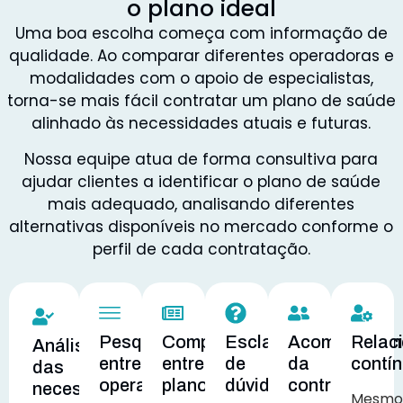
o plano ideal
Uma boa escolha começa com informação de
qualidade. Ao comparar diferentes operadoras e
modalidades com o apoio de especialistas,
torna-se mais fácil contratar um plano de saúde
alinhado às necessidades atuais e futuras.
Nossa equipe atua de forma consultiva para
ajudar clientes a identificar o plano de saúde
mais adequado, analisando diferentes
alternativas disponíveis no mercado conforme o
perfil de cada contratação.
Pesquisa
Comparação
Esclarecimento
Acompanham
Relac
Análise
entre
entre
de
da
contí
das
operadoras
planos
dúvidas
contratação
necessidades
Mesmo