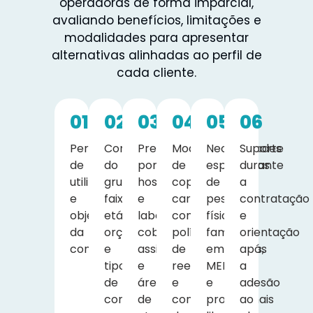
operadoras de forma imparcial,
avaliando benefícios, limitações e
modalidades para apresentar
alternativas alinhadas ao perfil de
cada cliente.
01
02
03
04
05
06
Perfil
Composição
Preferência
Modelo
Necessidades
Suporte
de
do
por
de
específicas
durante
utilização
grupo,
hospitais
coparticipação,
de
a
e
faixa
e
carências
pessoas
contratação
objetivos
etária,
laboratórios,
contratuais,
físicas,
e
da
orçamento
cobertura
política
famílias,
orientação
contratação.
e
assistencial
de
empresas,
após
tipo
e
reembolso
MEIs
a
de
área
e
e
adesão
contratação.
de
condições
profissionais
ao