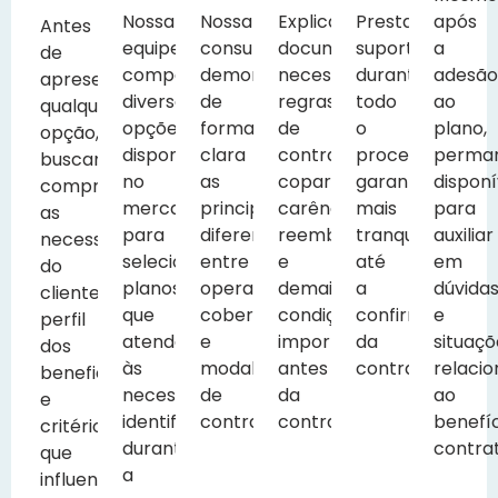
Nossa
Nossa
Explicamos
Prestamos
após
Antes
equipe
consultoria
documentação
suporte
a
de
compara
demonstra
necessária,
durante
adesão
apresentar
diversas
de
regras
todo
ao
qualquer
opções
forma
de
o
plano,
opção,
disponíveis
clara
contratação,
processo,
perma
buscamos
no
as
coparticipação,
garantindo
disponí
compreender
mercado
principais
carências,
mais
para
as
para
diferenças
reembolso
tranquilidade
auxiliar
necessidades
selecionar
entre
e
até
em
do
planos
operadoras,
demais
a
dúvida
cliente,
que
coberturas
condições
confirmação
e
perfil
atendam
e
importantes
da
situaçõ
dos
às
modalidades
antes
contratação.
relaci
beneficiários
necessidades
de
da
ao
e
identificadas
contratação.
contratação.
benefí
critérios
durante
contra
que
a
influenciam