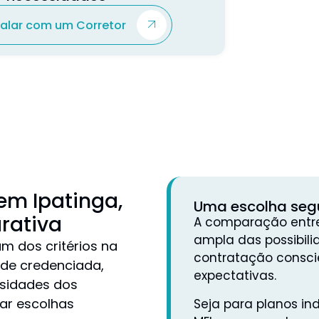
Falar com um Corretor
em Ipatinga,
Uma escolha seg
rativa
A comparação entre
ampla das possibili
m dos critérios na
contratação conscie
ede credenciada,
expectativas.
ssidades dos
tar escolhas
Seja para planos ind