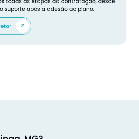
 todas as etapas da contratação, desde
é o suporte após a adesão ao plano.
retor
tinga, MG?