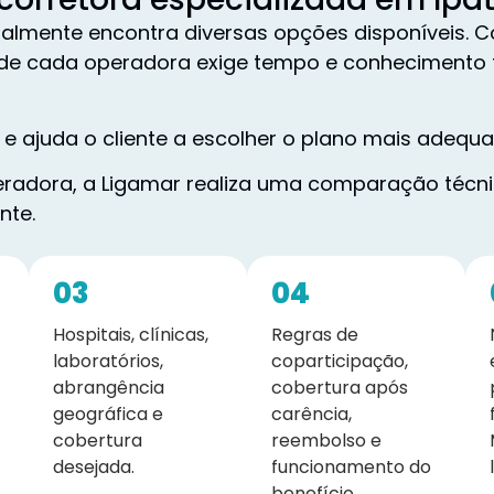
mente encontra diversas opções disponíveis. Co
as de cada operadora exige tempo e conhecimento 
 e ajuda o cliente a escolher o plano mais adequad
adora, a Ligamar realiza uma comparação técnic
nte.
03
04
Hospitais, clínicas,
Regras de
laboratórios,
coparticipação,
abrangência
cobertura após
geográfica e
carência,
cobertura
reembolso e
desejada.
funcionamento do
benefício.