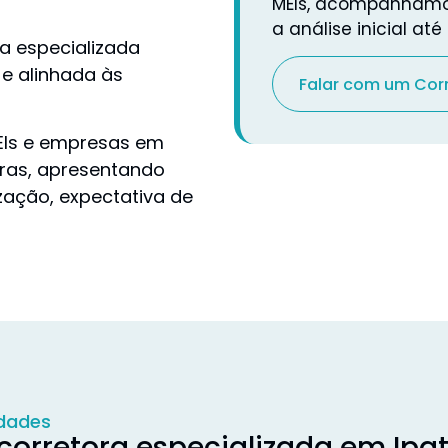
MEIs, acompanhamos
a análise inicial at
a especializada
 e alinhada às
Falar com um Cor
 MEIs e empresas em
oras, apresentando
ização, expectativa de
idades
orretora especializada em Ipa