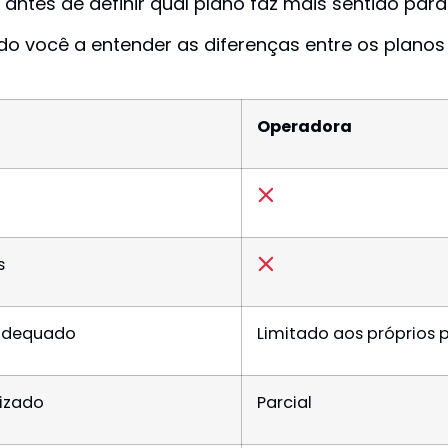
ntes de definir qual plano faz mais sentido para o
ndo você a entender as diferenças entre os plano
Operadora
s
 adequado
Limitado aos próprios 
lizado
Parcial