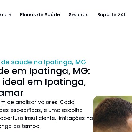
obre
Planos de Saúde
Seguros
Suporte 24h
 de saúde no Ipatinga, MG
de em Ipatinga, MG:
 ideal em Ipatinga,
gamar
ém de analisar valores. Cada
des específicas, e uma escolha
ertura insuficiente, limitações na
longo do tempo.