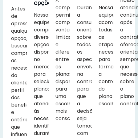
A
Nosso
opções
comparação
Durante
Nossa
atendi
Antes
Nossa
permite
a
equipe
contin
de
equipe
compreender
consultoria,
acompanha
após
apresentar
compara
vantagens,
orientamos
todas
a
qualquer
diversas
limitações
sobre
as
contra
opção,
opções
e
todos
etapas
oferec
buscamos
disponíveis
diferenciais
os
necessárias
orient
compreender
no
entre
aspectos
para
sempr
as
mercado
os
envolvidos
formalizar
que
necessidades
para
planos
na
a
necess
do
selecionar
disponíveis
contratação
contratação
sobre
cliente,
planos
para
para
do
o
perfil
que
uma
que
plano
plano
dos
atendam
escolha
a
escolhido.
contra
beneficiários
às
mais
decisão
e
necessidades
consciente.
seja
critérios
identificadas
tomada
que
durante
com
influenciam