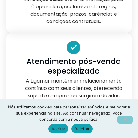
à operadora, esclarecendo regras,
documentação, prazos, carências e
condições contratuais.
Atendimento pós-venda
especializado
A Ligamar mantém um relacionamento
contínuo com seus clientes, oferecendo
suporte sempre que surgirem dúvidas
sobre cobertura, rede credenciada,
Nós utilizamos cookies para personalizar anúncios e melhorar a
documentação ou demais questões
sua experiência no site. Ao continuar navegando, você
relacionadas ao plano de saúde.
concorda com a nossa política.
Aceitar
Rejeitar