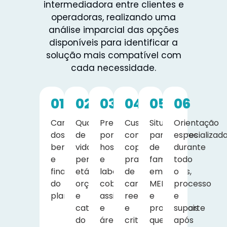
intermediadora entre clientes e
operadoras, realizando uma
análise imparcial das opções
disponíveis para identificar a
solução mais compatível com
cada necessidade.
01
02
03
04
05
06
Características
Quantidade
Preferência
Custos
Situações
Orientação
dos
de
por
com
particulares
especializad
beneficiários
vidas,
hospitais
coparticipação,
de
durante
e
perfil
e
prazos
famílias,
todo
finalidade
etário,
laboratórios,
de
empresas,
o
do
orçamento
cobertura
carência,
MEIs
processo
plano.
e
assistencial
reembolso
e
e
categoria
e
e
profissionais
suporte
do
área
critérios
que
após