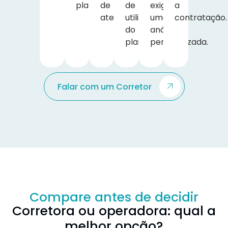
plano.
de
de
exigem
a
atendimento.
utilização
uma
contratação.
do
análise
plano.
personalizada.
Falar com um Corretor
Compare antes de decidir
Corretora ou operadora: qual a
melhor opção?