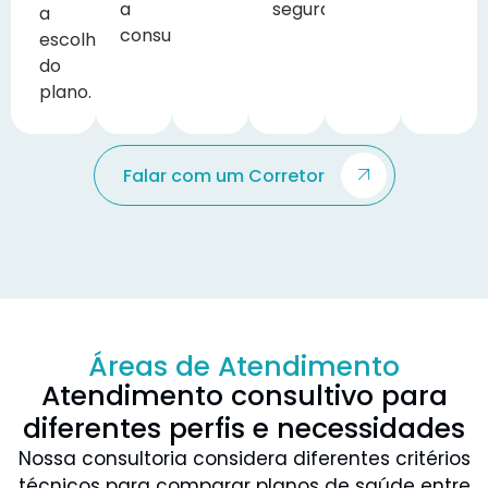
a
segurança.
a
consultoria.
escolha
do
plano.
Falar com um Corretor
Áreas de Atendimento
Atendimento consultivo para
diferentes perfis e necessidades
Nossa consultoria considera diferentes critérios
técnicos para comparar planos de saúde entre