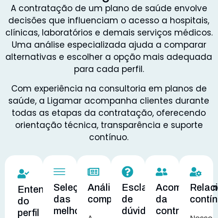
A contratação de um plano de saúde envolve
decisões que influenciam o acesso a hospitais,
clínicas, laboratórios e demais serviços médicos.
Uma análise especializada ajuda a comparar
alternativas e escolher a opção mais adequada
para cada perfil.
Com experiência na consultoria em planos de
saúde, a Ligamar acompanha clientes durante
todas as etapas da contratação, oferecendo
orientação técnica, transparência e suporte
contínuo.
Seleção
Análise
Esclarecimento
Acompanham
Relac
Entendimento
das
comparativa
de
da
contí
do
melhores
dúvidas
contratação
perfil