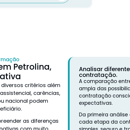
ormação
em Petrolina,
Analisar diferent
ativa
contratação.
A comparação entre
diversos critérios além
ampla das possibili
assistencial, carências,
contratação conscie
 ou nacional podem
expectativas.
ficiário.
Da primeira anális
reender as diferenças
cada etapa da cont
rnativas com muito
simples, seguro e tr