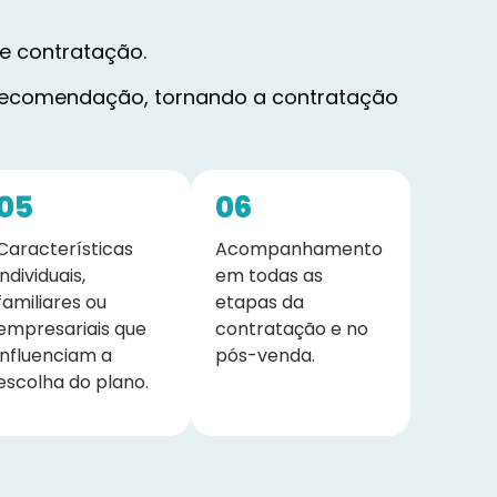
e contratação.
a recomendação, tornando a contratação
05
06
Características
Acompanhamento
individuais,
em todas as
familiares ou
etapas da
empresariais que
contratação e no
influenciam a
pós-venda.
escolha do plano.