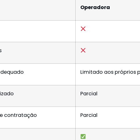
Operadora
s
 adequado
Limitado aos próprios 
lizado
Parcial
de contratação
Parcial