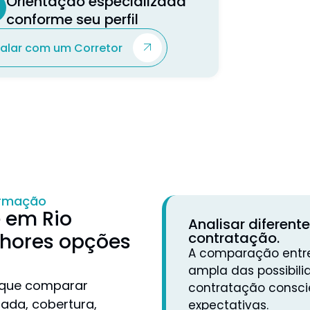
Orientação especializada
conforme seu perfil
Falar com um Corretor
ormação
 em Rio
Analisar diferent
lhores opções
contratação.
A comparação entre
ampla das possibili
 que comparar
contratação conscie
ada, cobertura,
expectativas.