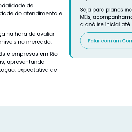
odalidade de
Seja para planos ind
idade do atendimento e
MEIs, acompanhamos
a análise inicial at
nça na hora de avaliar
Falar com um Cor
oníveis no mercado.
MEIs e empresas em Rio
as, apresentando
ização, expectativa de