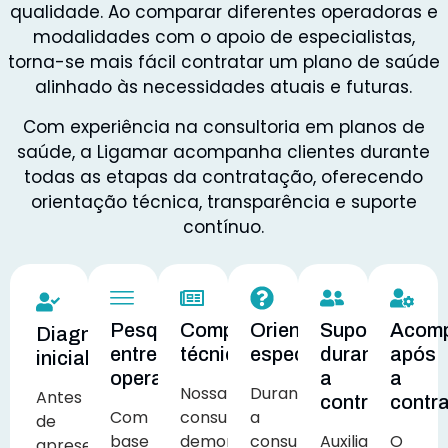
qualidade. Ao comparar diferentes operadoras e
modalidades com o apoio de especialistas,
torna-se mais fácil contratar um plano de saúde
alinhado às necessidades atuais e futuras.
Com experiência na consultoria em planos de
saúde, a Ligamar acompanha clientes durante
todas as etapas da contratação, oferecendo
orientação técnica, transparência e suporte
contínuo.
Pesquisa
Comparativo
Orientação
Suporte
Acom
Diagnóstico
entre
técnico
especializada
durante
após
inicial
operadoras
a
a
Nossa
Durante
Antes
contratação
contr
Com
consultoria
a
de
base
demonstra
consultoria,
Auxiliamos
O
apresentar