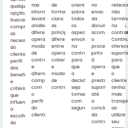
nas
de
orientamos
no
relaci
qualquer
informações
forma
sobre
envio
não
opção,
levantadas,
clara
todos
da
termin
buscamos
analisamos
as
os
documentação,
na
compreender
diferentes
principais
aspectos
acompanhamo
contra
as
operadoras,
diferenças
envolvidos
o
Contin
necessidades
modalidades
entre
na
processo
oferec
do
de
operadoras,
contratação
junto
suport
cliente,
contratação
coberturas
para
à
para
perfil
e
e
que
operadora
que
dos
alternativas
modalidades
a
e
o
beneficiários
compatíveis
de
decisão
prestamos
cliente
e
com
contratação.
seja
suporte
tenha
critérios
o
tomada
até
mais
que
perfil
com
a
tranqui
influenciam
do
segurança.
conclusão
ao
a
cliente.
da
utilizar
escolha
contratação.
seu
do