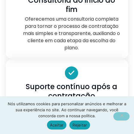
Consultoria do início ao
fim
Oferecemos uma consultoria completa
para tornar o processo de contratação
mais simples e transparente, auxiliando o
cliente em cada etapa da escolha do
plano.
Suporte contínuo após a
contratação
Nós utilizamos cookies para personalizar anúncios e melhorar a
Mesmo após a formalização do contrato,
sua experiência no site. Ao continuar navegando, você
permanecemos disponíveis para
concorda com a nossa política.
esclarecer dúvidas, orientar sobre a
Aceitar
Rejeitar
utilização do plano e auxiliar em situações