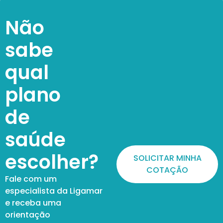
Não
sabe
qual
plano
de
saúde
escolher?
SOLICITAR MINHA
COTAÇÃO
Fale com um
especialista da Ligamar
e receba uma
orientação