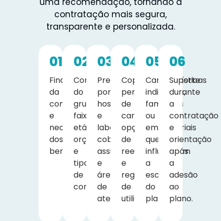
uma recomendação, tornando a
contratação mais segura,
transparente e personalizada.
01
02
03
04
05
06
Finalidade
Composição
Preferência
Coparticipação,
Características
Suporte
da
do
por
períodos
individuais,
durante
contratação
grupo,
hospitais
de
familiares
a
e
faixa
e
carência,
ou
contratação
necessidades
etária,
laboratórios,
opções
empresariais
e
dos
orçamento
cobertura
de
que
orientação
beneficiários.
e
assistencial
reembolso
influenciam
após
tipo
e
e
a
a
de
área
regras
escolha
adesão
contratação.
de
de
do
ao
atendimento.
utilização.
plano.
plano.