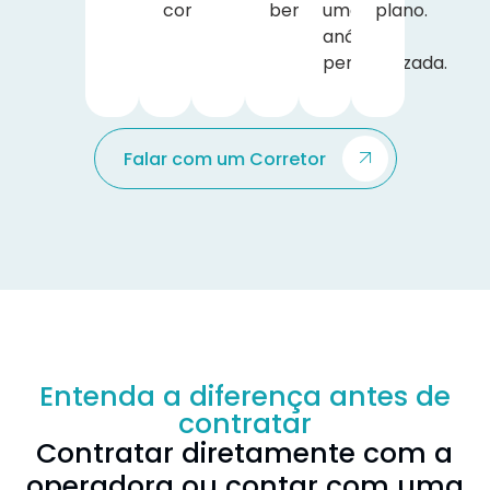
contratação.
benefício.
uma
plano.
análise
personalizada.
Falar com um Corretor
Entenda a diferença antes de
contratar
Contratar diretamente com a
operadora ou contar com uma