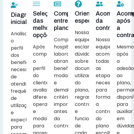
Seleção
Comparação
Orientação
Acompanham
Acom
Diagnóstico
das
entre
especializada
da
após
inicial
melhores
planos
contratação
a
Nossa
Analisamos
opções
contr
Comparamos
equipe
Nossa
o
Após
hospitais,
esclarece
equipe
Mesmo
perfil
compreender
laboratórios,
dúvidas
acompanha
após
dos
o
abrangência,
sobre
todas
a
beneficiários,
perfil
benefícios,
documentação,
as
adesão
necessidades
do
modalidades
utilização
etapas
ao
de
cliente,
e
do
necessárias
plano,
atendimento,
avaliamos
demais
plano,
para
perma
frequência
diferentes
critérios
regras
formalizar
disponí
de
operadoras
importantes
contratuais
a
para
utilização
e
antes
e
contratação
auxiliar
e
modalidades
da
funcionamento
do
em
expectativas
para
contratação.
de
plano
dúvida
para
apresentar
cada
escolhido.
e