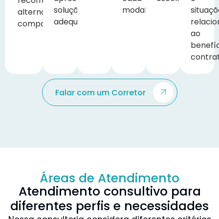
recomendar
soluções
modalidade.
situaçõ
alternativas
adequadas.
relaci
compatíveis.
ao
benefí
contra
Falar com um Corretor
Áreas de Atendimento
Atendimento consultivo para
diferentes perfis e necessidades