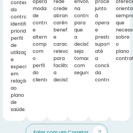
operadoras,
rede
envolvidos
processo
oferec
contexto
modalidades
credenciada,
na
junto
orient
da
de
abrangência,
contratação
à
sempr
contratação,
contratação
carências,
para
operadora
que
identificando
e
benefícios
que
e
necess
prioridades,
alternativas
e
a
prestamos
sobre
perfil
compatíveis
características
decisão
suporte
o
de
com
relevantes
seja
até
plano
utilização
o
para
tomada
a
contra
e
perfil
facilitar
com
conclusão
expectativas
do
a
segurança.
da
em
cliente.
decisão.
contratação.
relação
ao
plano
de
saúde.
Falar com um Corretor