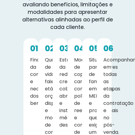
avaliando benefícios, limitações e
modalidades para apresentar
alternativas alinhadas ao perfil de
cada cliente.
01
02
03
04
05
06
Finalidade
Quantidade
Estrutura
Modelo
Situações
Acompanha
da
de
da
de
particulares
em
contratação
vidas,
rede
coparticipação,
de
todas
e
faixa
credenciada,
carências
famílias,
as
necessidades
etária,
cobertura,
contratuais,
empresas,
etapas
dos
orçamento
abrangência
política
MEIs
da
beneficiários.
disponível
e
de
e
contratação
e
instituições
reembolso
profissionais
e
modalidade
médicas
e
que
no
de
desejadas.
condições
exigem
pós-
contratação.
de
uma
venda.