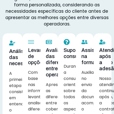
forma personalizada, considerando as
necessidades específicas do cliente antes de
apresentar as melhores opções entre diversas
operadoras.
Levantamento
Avaliação
Suporte
Assistência
Atend
Análise
de
das
consultivo
na
após
das
opções
diferenças
formalização
a
necessidades
Durante
entre
ades
Com
a
Auxiliamos
A
operadoras
base
consultoria,
no
Nosso
primeira
nas
Apresentamos
orientamos
envio
atendi
etapa
informações
as
sobre
da
contin
consiste
levantadas,
diferenças
todos
documentação,
após
em
analisamos
entre
os
acompanhamo
a
entender
diferentes
cobertura,
aspectos
o
contra
o