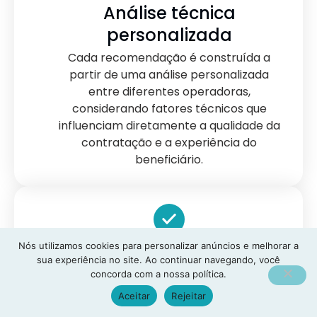
Análise técnica
personalizada
Cada recomendação é construída a
partir de uma análise personalizada
entre diferentes operadoras,
considerando fatores técnicos que
influenciam diretamente a qualidade da
contratação e a experiência do
beneficiário.
Nós utilizamos cookies para personalizar anúncios e melhorar a
Consultoria do início ao
sua experiência no site. Ao continuar navegando, você
fim
concorda com a nossa política.
Nossa equipe acompanha todas as
Aceitar
Rejeitar
etapas da contratação, desde a