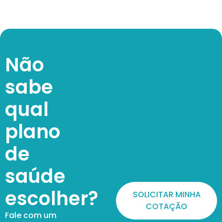
Não
sabe
qual
plano
de
saúde
escolher?
SOLICITAR MINHA
COTAÇÃO
Fale com um