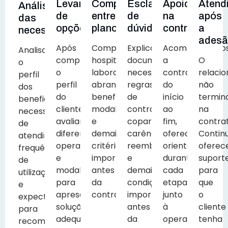
Levantamento
Comparação
Esclarecimento
Apoio
Atend
Análise
de
entre
de
na
após
das
opções
planos
dúvidas
contratação
a
necessidades
ades
Após
Comparamos
Explicamos
Acompanhamo
Analisamos
compreender
hospitais,
documentação
a
O
o
o
laboratórios,
necessária,
contratação
relaci
perfil
perfil
abrangência,
regras
do
não
dos
do
benefícios,
de
início
termin
beneficiários,
cliente,
modalidades
contratação,
ao
na
necessidades
avaliamos
e
coparticipação,
fim,
contra
de
diferentes
demais
carências,
oferecendo
Contin
atendimento,
operadoras
critérios
reembolso
orientação
oferec
frequência
e
importantes
e
durante
suport
de
modalidades
antes
demais
cada
para
utilização
para
da
condições
etapa
que
e
apresentar
contratação.
importantes
junto
o
expectativas
soluções
antes
à
cliente
para
adequadas.
da
operadora.
tenha
recomendar