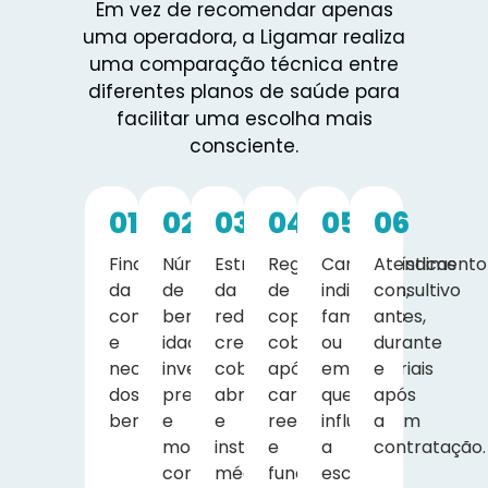
Em vez de recomendar apenas
uma operadora, a Ligamar realiza
uma comparação técnica entre
diferentes planos de saúde para
facilitar uma escolha mais
consciente.
01
02
03
04
05
06
Finalidade
Número
Estrutura
Regras
Características
Atendimento
da
de
da
de
individuais,
consultivo
contratação
beneficiários,
rede
coparticipação,
familiares
antes,
e
idade,
credenciada,
cobertura
ou
durante
necessidades
investimento
cobertura,
após
empresariais
e
dos
previsto
abrangência
carência,
que
após
beneficiários.
e
e
reembolso
influenciam
a
modalidade
instituições
e
a
contratação.
contratual.
médicas
funcionamento
escolha