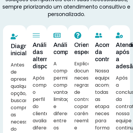
sempre priorizando um atendimento consultivo e
personalizado.
Análise
Análise
Orientação
Acompanham
Atend
Diagnóstico
das
comparativa
especializada
da
após
inicial
alternativas
contratação
a
A
Explicamos
Antes
disponíveis
ades
comparação
documentação
Nossa
de
Após
permite
necessária,
equipe
Após
apresentar
compreender
compreender
regras
acompanha
a
qualquer
o
vantagens,
de
todas
conclu
opção,
perfil
limitações
contratação,
as
da
buscamos
do
e
coparticipação,
etapas
contra
compreender
cliente,
diferenciais
carências,
necessárias
nossa
as
avaliamos
entre
reembolso
para
equipe
necessidades
diferentes
os
e
formalizar
contin
do