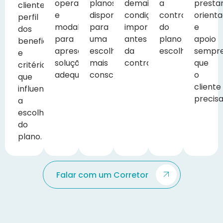
operadoras
planos
demais
a
presta
cliente,
e
disponíveis
condições
contratação
orient
perfil
modalidades
para
importantes
do
e
dos
para
uma
antes
plano
apoio
beneficiários
apresentar
escolha
da
escolhido.
sempr
e
soluções
mais
contratação.
que
critérios
adequadas.
consciente.
o
que
cliente
influenciam
precisa
a
escolha
do
plano.
Falar com um Corretor