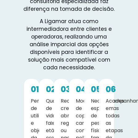
consultoria especializada faz
diferença na tomada de decisão.
A Ligamar atua como
intermediadora entre clientes e
operadoras, realizando uma
análise imparcial das opções
disponíveis para identificar a
solução mais compatível com
cada necessidade.
01
02
03
04
05
06
Perfil
Quantidade
Rede
Modelo
Necessidades
Acompanha
de
de
credenciada,
de
específicas
em
utilização
vidas,
abrangência
coparticipação,
de
todas
e
faixa
regional
carências
pessoas
as
objetivos
etária,
ou
contratuais,
físicas,
etapas
da
orçamento
nacional
política
famílias,
da