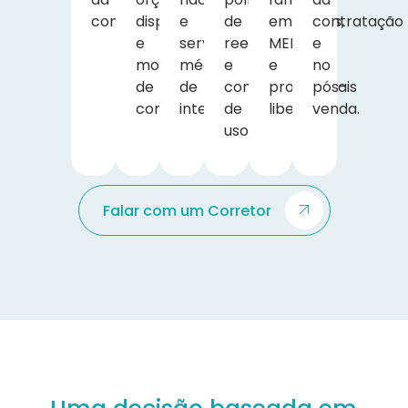
contratação.
disponível
e
de
empresas,
contratação
e
serviços
reembolso
MEIs
e
modalidade
médicos
e
e
no
de
de
condições
profissionais
pós-
contratação.
interesse.
de
liberais.
venda.
uso.
Falar com um Corretor