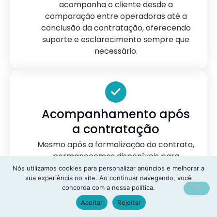
acompanha o cliente desde a
comparação entre operadoras até a
conclusão da contratação, oferecendo
suporte e esclarecimento sempre que
necessário.
Acompanhamento após
a contratação
Mesmo após a formalização do contrato,
permanecemos disponíveis para
esclarecer dúvidas, orientar sobre a
Nós utilizamos cookies para personalizar anúncios e melhorar a
sua experiência no site. Ao continuar navegando, você
utilização do plano e auxiliar em situações
concorda com a nossa política.
relacionadas ao benefício contratado.
Aceitar
Rejeitar