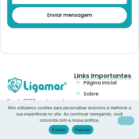
Enviar mensagem
Links Importantes
Página Inicial
Sobre
Desde 2008, protegendo
Blog
famílias e empresas
Nós utilizamos cookies para personalizar anúncios e melhorar a
sua experiência no site. Ao continuar navegando, você
com planos de saúde e
Contato
concorda com a nossa política.
seguros confiáveis.
Aceitar
Rejeitar